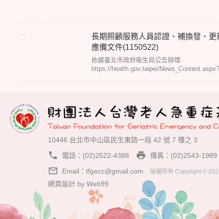
更新作業說明(1150522)
長期照顧服務人員認證、補換發、更
應備文件(1150522)
依據臺北市政府衛生局公告辦理.
https://health.gov.taipei/News_Content.aspx
n=64F70EE927D32BC3&sms=8CA47C9607
10446 台北市中山區民生東路一段 42 號 7 樓之 3
phone
local_printshop
電話：(02)2522-4388
傳真：(02)2543-1989
mail_outline
Email：
tfgecc@gmail.com
版權所有 Copyright © 2026 
網頁設計
by
Web99